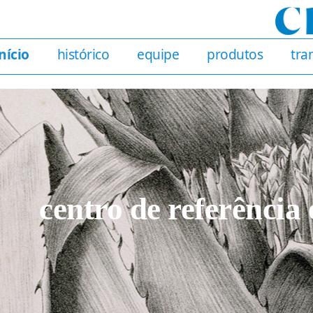
nício
histórico
equipe
produtos
tra
centro de referênci